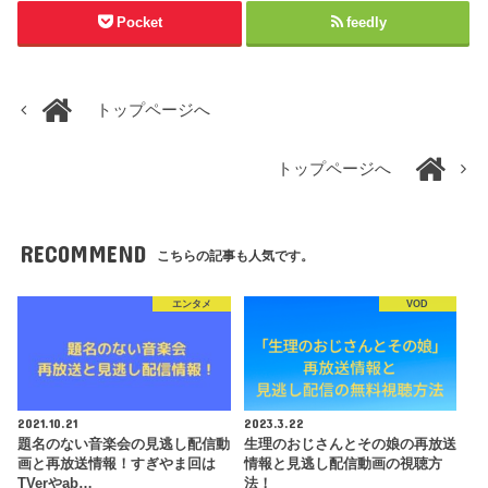
Pocket
feedly
トップページへ
トップページへ
RECOMMEND
こちらの記事も人気です。
エンタメ
VOD
2021.10.21
2023.3.22
題名のない音楽会の見逃し配信動
生理のおじさんとその娘の再放送
画と再放送情報！すぎやま回は
情報と見逃し配信動画の視聴方
TVerやab…
法！