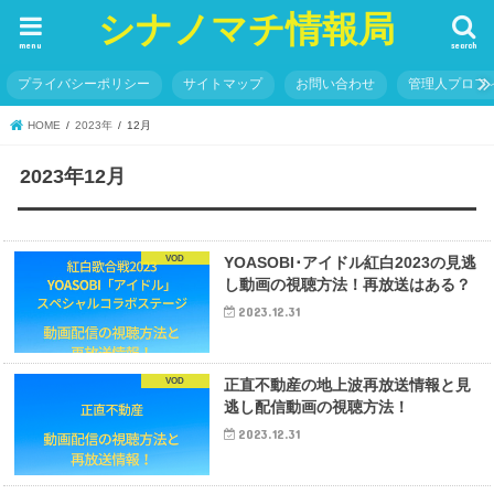
シナノマチ情報局
menu
search
プライバシーポリシー
サイトマップ
お問い合わせ
管理人プロフ
HOME
2023年
12月
2023年12月
VOD
YOASOBI･アイドル紅白2023の見逃
し動画の視聴方法！再放送はある？
2023.12.31
VOD
正直不動産の地上波再放送情報と見
逃し配信動画の視聴方法！
2023.12.31