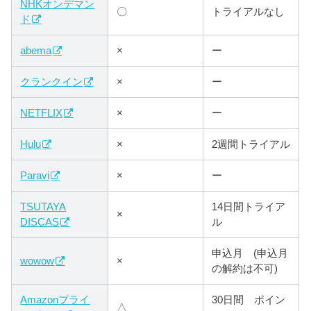
NHKオンデマン
〇
トライアルなし
ド
abema
×
ー
クランクイン
×
ー
NETFLIX
×
ー
Hulu
×
2週間トライアル
Paravi
×
ー
TSUTAYA
14日間トライア
×
DISCAS
ル
申込月 (申込月
wowow
×
の解約は不可)
Amazonプライ
30日間 ポイン
△