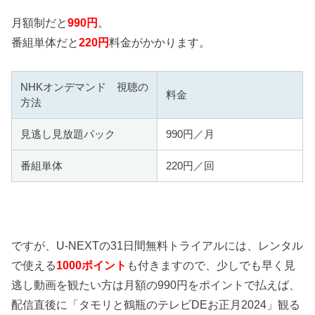
月額制だと
990円
。
番組単体だと
220円
料金がかかります。
NHKオンデマンド 視聴の
料金
方法
見逃し見放題パック
990円／月
番組単体
220円／回
ですが、U-NEXTの31日間無料トライアルには、レンタル
で使える
1000ポイント
も付きますので、少しでも早く見
逃し動画を観たい方は月額の990円をポイントで払えば、
配信直後に「タモリと鶴瓶のテレビDEお正月2024」観る