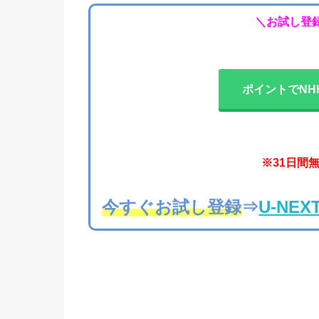
＼お試し登録
ポイントでNH
※31日間
今すぐお試し登録
⇒
U-NE