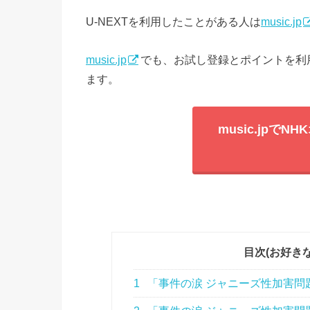
U-NEXTを利用したことがある人は
music.jp
music.jp
でも、お試し登録とポイントを利
ます。
music.jpで
目次(お好き
1
「事件の涙 ジャニーズ性加害問