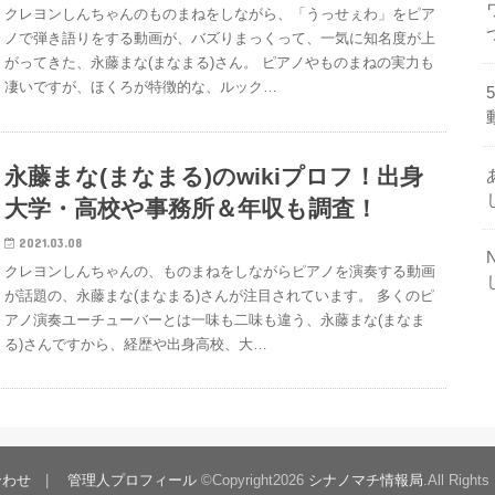
クレヨンしんちゃんのものまねをしながら、「うっせぇわ」をピア
ノで弾き語りをする動画が、バズりまっくって、一気に知名度が上
がってきた、永藤まな(まなまる)さん。 ピアノやものまねの実力も
凄いですが、ほくろが特徴的な、ルック…
永藤まな(まなまる)のwikiプロフ！出身
大学・高校や事務所＆年収も調査！
2021.03.08
クレヨンしんちゃんの、ものまねをしながらピアノを演奏する動画
が話題の、永藤まな(まなまる)さんが注目されています。 多くのピ
アノ演奏ユーチューバーとは一味も二味も違う、永藤まな(まなま
る)さんですから、経歴や出身高校、大…
合わせ
管理人プロフィール
©Copyright2026
シナノマチ情報局
.All Rights