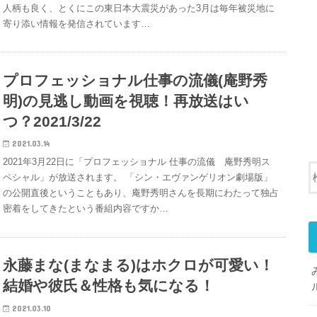
人柄も良く、とくにこの東日本大震災があった3月は毎年被災地に
寄り添い情報を発信されています…
プロフェッショナル仕事の流儀(庵野秀
明)の見逃し動画を視聴！再放送はい
つ？2021/3/22
2021.03.14
2021年3月22日に「プロフェッショナル 仕事の流儀 庵野秀明ス
ペシャル」が放送されます。 「シン・エヴァンゲリオン劇場版」
の公開直後ということもあり、庵野秀明さんを長期にわたって独占
密着をしてきたという番組内容ですか…
永藤まな(まなまる)はホクロが可愛い！
結婚や彼氏＆性格も気になる！
2021.03.10