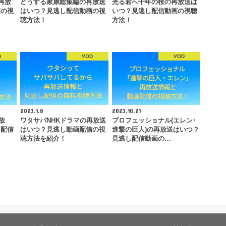
再放
どうする家康総集編の再放送
光る君へ千年の桜の再放送は
画の視
はいつ？見逃し配信動画の視
いつ？見逃し配信動画の視聴
聴方法！
方法！
D
VOD
VOD
2023.1.8
2023.10.21
放
ワタサバNHKドラマの再放送
プロフェッショナル(エレン･
し配信
はいつ？見逃し動画配信の視
進撃の巨人)の再放送はいつ？
聴方法を紹介！
見逃し配信動画の…