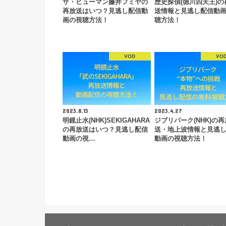
ザ・ヒューマン藤井フミヤの
歴史探偵(徳川四天王)の
再放送はいつ？見逃し配信動
送情報と見逃し配信動
画の視聴方法！
聴方法！
VOD
VO
2023.8.13
2023.4.27
明鏡止水(NHK)SEKIGAHARA
ジブリパーク(NHK)の再
の再放送はいつ？見逃し配信
送・地上波情報と見逃
動画の視…
動画の視聴方法！