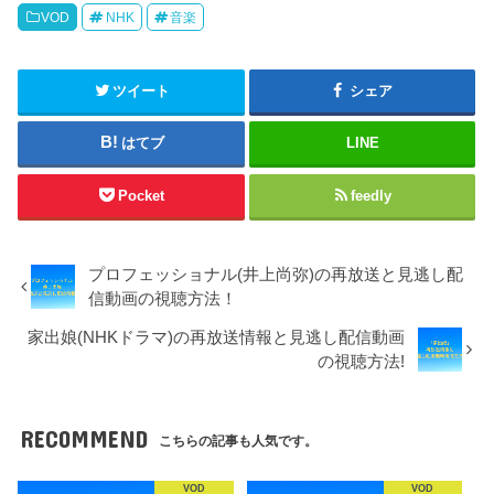
VOD
NHK
音楽
ツイート
シェア
はてブ
LINE
Pocket
feedly
プロフェッショナル(井上尚弥)の再放送と見逃し配
信動画の視聴方法！
家出娘(NHKドラマ)の再放送情報と見逃し配信動画
の視聴方法!
RECOMMEND
こちらの記事も人気です。
VOD
VOD