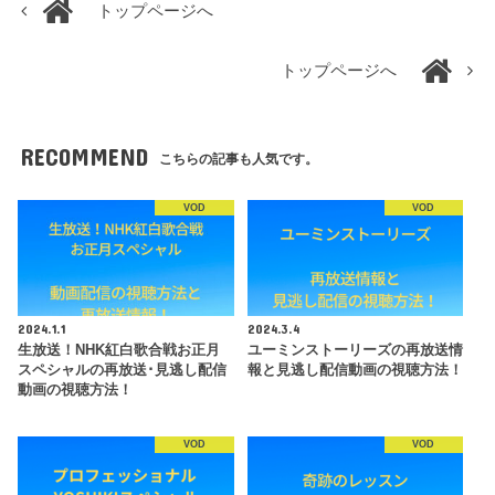
トップページへ
トップページへ
RECOMMEND
こちらの記事も人気です。
VOD
VOD
2024.1.1
2024.3.4
生放送！NHK紅白歌合戦お正月
ユーミンストーリーズの再放送情
スペシャルの再放送･見逃し配信
報と見逃し配信動画の視聴方法！
動画の視聴方法！
VOD
VOD