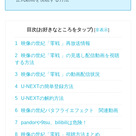
目次(お好きなところをタップ)
[
非表示
]
1
映像の世紀「零戦 」再放送情報
2
映像の世紀「零戦 」の見逃し配信動画を視聴
する方法
3
映像の世紀「零戦 」の動画配信状況
4
U-NEXTの簡単登録方法
5
U-NEXTの解約方法
6
映像の世紀バタフライエフェクト 関連動画
7
pandorや9tsu、bilibiliは危険！
8
映像の世紀「零戦 」視聴方法まとめ