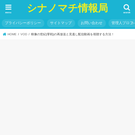
シナノマチ情報局
menu
search
プライバシーポリシー
サイトマップ
お問い合わせ
管理人プロフ
HOME
VOD
映像の世紀(零戦)の再放送と見逃し配信動画を視聴する方法！