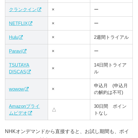
クランクイン
×
ー
NETFLIX
×
ー
Hulu
×
2週間トライアル
Paravi
×
ー
TSUTAYA
14日間トライア
×
DISCAS
ル
申込月 (申込月
wowow
×
の解約は不可)
Amazonプライ
30日間 ポイン
△
ムビデオ
トなし
NHKオンデマンドから直接すると、お試し期間も、ポイ