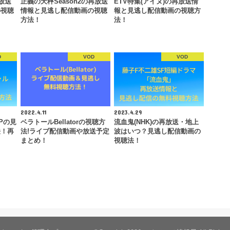
放送
正義の天秤Season2の再放送
ETV特集(アイヌ)の再放送情
の視聴
情報と見逃し配信動画の視聴
報と見逃し配信動画の視聴方
方法！
法！
D
VOD
VOD
2022.4.11
2023.4.29
Pの見
ベラトールBellatorの視聴方
流血鬼(NHK)の再放送・地上
法！再
法!ライブ配信動画や放送予定
波はいつ？見逃し配信動画の
まとめ！
視聴法！