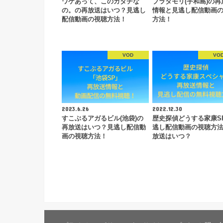
ワケあって、このカタチな
ブラタモリ(宇和島)の再
の。の再放送はいつ？見逃し
情報と見逃し配信動画
配信動画の視聴方法！
方法！
VOD
VO
2023.6.26
2022.12.30
すこぶるアガるビル(池袋)の
歴史探偵どうする家康S
再放送はいつ？見逃し配信動
逃し配信動画の視聴方
画の視聴方法！
放送はいつ？