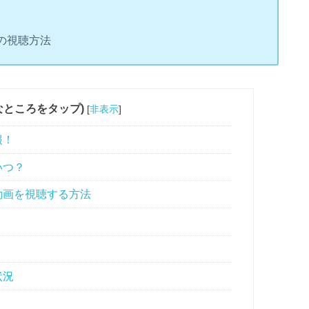
画の視聴方法
なところをタップ)
[
非表示
]
報！
いつ？
動画を視聴する方法
状況