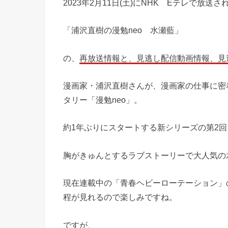
2023年2月11日(土)にNHK Eテレで放送さ
「浦沢直樹の漫勉neo 水瀬藍」
の、
再放送情報と、見逃し配信動画情報、見
漫画家・
浦沢直樹
さんが、漫画家の仕事に密
タリー
「漫勉neo」。
約1年ぶりにスタートする新シリーズの第2
胸がきゅんとするラブストーリーで大人気の
現在連載中の「青春ヘビーローテーション」
程が見れるので楽しみですね。
ですが、