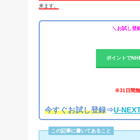
来ます。
＼お試し登録
ポイントでNH
※31日間
今すぐお試し登録
⇒
U-N
この記事に書いてあること