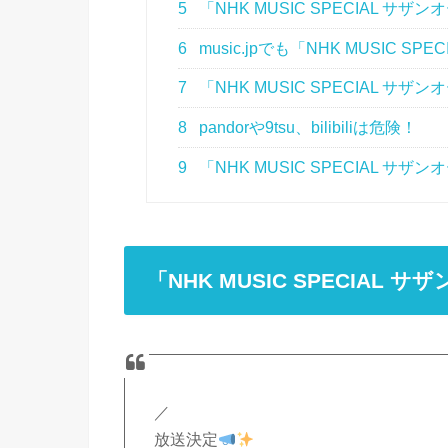
5
「NHK MUSIC SPECIAL 
6
music.jpでも「NHK MUSIC 
7
「NHK MUSIC SPECIAL サ
8
pandorや9tsu、bilibiliは危険！
9
「NHK MUSIC SPECIAL 
「NHK MUSIC SPECIA
／
放送決定