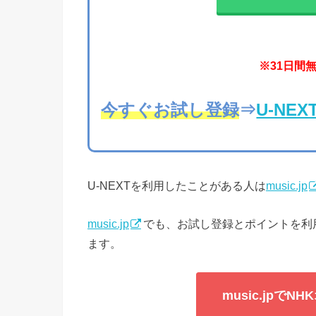
※31日間
今すぐお試し登録
⇒
U-NE
U-NEXTを利用したことがある人は
music.jp
music.jp
でも、お試し登録とポイントを利
ます。
music.jpで