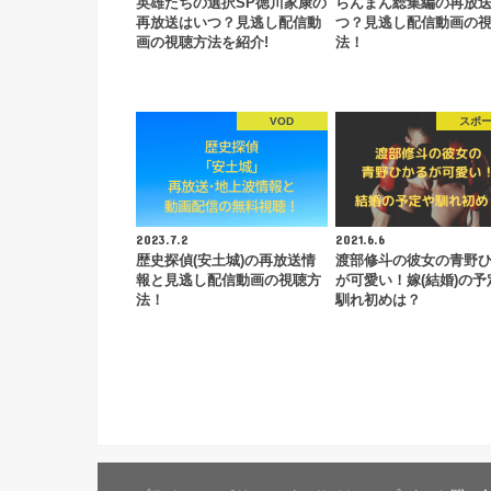
英雄たちの選択SP徳川家康の
らんまん総集編の再放
再放送はいつ？見逃し配信動
つ？見逃し配信動画の
画の視聴方法を紹介!
法！
VOD
スポ
2023.7.2
2021.6.6
歴史探偵(安土城)の再放送情
渡部修斗の彼女の青野
報と見逃し配信動画の視聴方
が可愛い！嫁(結婚)の予
法！
馴れ初めは？