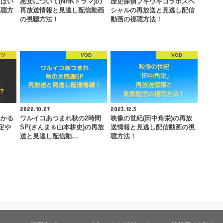
送はい
悪女について(NHKドラマ)の
歴史探偵ブギウギコラボスペ
視聴方
再放送情報と見逃し配信動画
シャルの再放送と見逃し配信
の視聴方法！
動画の視聴方法！
ーツ
VOD
VOD
2022.10.27
2023.12.3
ひかる
ワルイコあつまれ秋の2時間
映像の世紀(田中角栄)の再放
定や
SP(さんま＆山本耕史)の再放
送情報と見逃し配信動画の視
送と見逃し配信動…
聴方法！