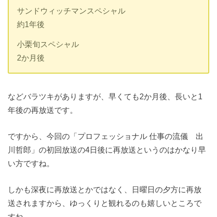
サンドウィッチマンスペシャル
約1年後
小栗旬スペシャル
2か月後
などバラツキがありますが、早くても2か月後、長いと1
年後の再放送です。
ですから、今回の「プロフェッショナル 仕事の流儀 出
川哲郎」の初回放送の4日後に再放送というのはかなり早
い方ですね。
しかも深夜に再放送とかではなく、日曜日の夕方に再放
送されますから、ゆっくりと観れるのも嬉しいところで
すね。