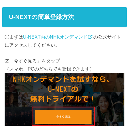
U-NEXTの簡単登録方法
①まずは
U-NEXT内のNHKオンデマンド
の公式サイト
にアクセスしてください。
②「今すぐ見る」をタップ
（スマホ、PCのどちらでも登録できます）