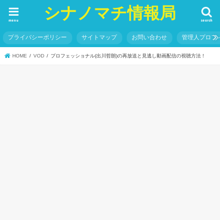
シナノマチ情報局
menu
search
プライバシーポリシー
サイトマップ
お問い合わせ
管理人プロフ
HOME
VOD
プロフェッショナル(出川哲朗)の再放送と見逃し動画配信の視聴方法！