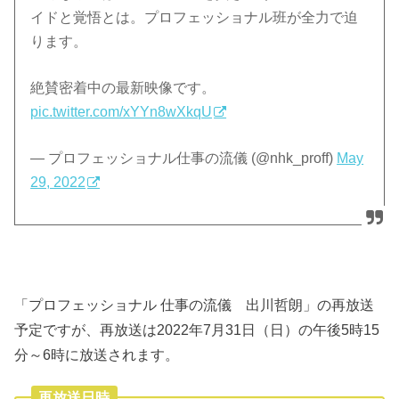
イドと覚悟とは。プロフェッショナル班が全力で迫
ります。
絶賛密着中の最新映像です。
pic.twitter.com/xYYn8wXkqU
— プロフェッショナル仕事の流儀 (@nhk_proff)
May
29, 2022
「プロフェッショナル 仕事の流儀 出川哲朗」の再放送
予定ですが、再放送は2022年7月31日（日）の午後5時15
分～6時に放送されます。
再放送日時