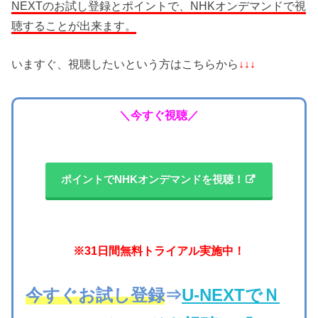
NEXTのお試し登録とポイントで、NHKオンデマンドで視
聴することが出来ます。
いますぐ、視聴したいという方はこちらから
↓↓↓
＼今すぐ視聴／
ポイントでNHKオンデマンドを視聴！
※31日間無料トライアル実施中！
今すぐお試し登録
⇒
U-NEXTでＮ