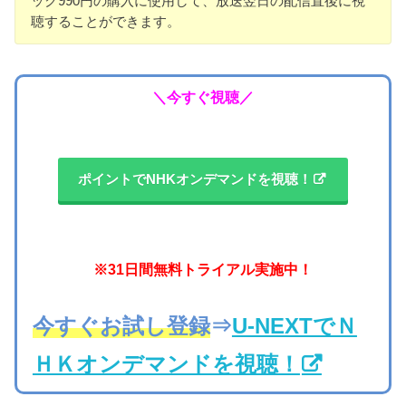
ック990円の購入に使用して、放送翌日の配信直後に視
聴することができます。
＼今すぐ視聴／
ポイントでNHKオンデマンドを視聴！
※31日間無料トライアル実施中！
今すぐお試し登録
⇒
U-NEXTでＮ
ＨＫオンデマンドを視聴！