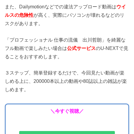
また、Dailymotionなどでの違法アップロード動画は
ウイ
ルスの危険性
が高く、実際にパソコンが壊れるなどのリ
スクがあります。
「プロフェッショナル 仕事の流儀 出川哲朗」を綺麗な
フル動画で楽しみたい場合は
公式サービス
のU-NEXTで見
ることをおすすめします。
３ステップ、簡単登録するだけで、今回見たい動画が楽
しめる上に、200000本以上の動画や80誌以上の雑誌が楽
しめます。
＼今すぐ視聴／