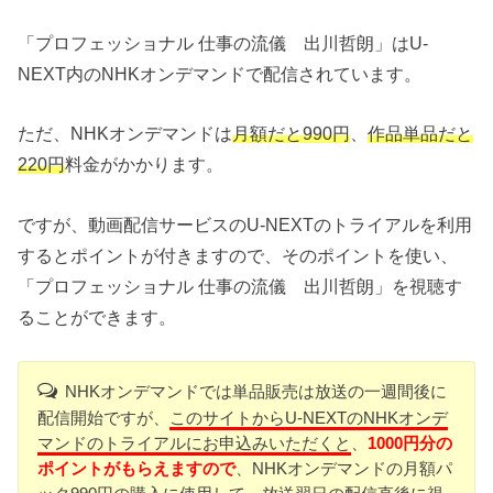
「プロフェッショナル 仕事の流儀 出川哲朗」はU-
NEXT内のNHKオンデマンドで配信されています。
ただ、NHKオンデマンドは
月額だと990円
、
作品単品だと
220円
料金がかかります。
ですが、動画配信サービスのU-NEXTのトライアルを利用
するとポイントが付きますので、そのポイントを使い、
「プロフェッショナル 仕事の流儀 出川哲朗」を視聴す
ることができます。
NHKオンデマンドでは単品販売は放送の一週間後に
配信開始ですが、
このサイトからU-NEXTのNHKオンデ
マンドのトライアルにお申込みいただくと
、
1000円分の
ポイントがもらえますので
、NHKオンデマンドの月額パ