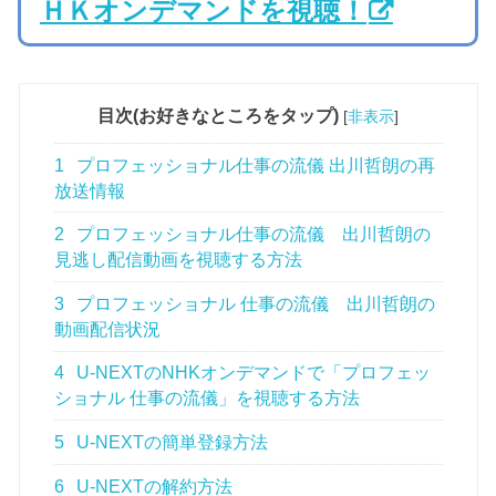
ＨＫオンデマンドを視聴！
目次(お好きなところをタップ)
[
非表示
]
1
プロフェッショナル仕事の流儀 出川哲朗の再
放送情報
2
プロフェッショナル仕事の流儀 出川哲朗の
見逃し配信動画を視聴する方法
3
プロフェッショナル 仕事の流儀 出川哲朗の
動画配信状況
4
U-NEXTのNHKオンデマンドで「プロフェッ
ショナル 仕事の流儀」を視聴する方法
5
U-NEXTの簡単登録方法
6
U-NEXTの解約方法