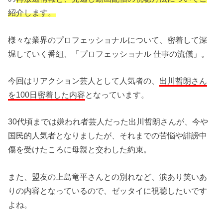
紹介します。
様々な業界のプロフェッショナルについて、密着して深
堀していく番組、「プロフェッショナル 仕事の流儀」。
今回はリアクション芸人として人気者の、
出川哲朗さん
を100日密着した内容
となっています。
30代頃までは嫌われ者芸人だった出川哲朗さんが、今や
国民的人気者となりましたが、それまでの苦悩や誹謗中
傷を受けたころに母親と交わした約束。
また、盟友の上島竜平さんとの別れなど、涙あり笑いあ
りの内容となっているので、ゼッタイに視聴したいです
よね。