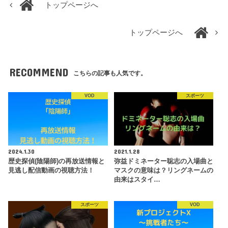
トップページへ
トップページへ
RECOMMEND
こちらの記事も人気です。
VOD
スポーツ
2024.1.30
2021.1.28
歴史探偵(陰陽師)の再放送情報と
弥益ドミネーター聡志の入場曲と
見逃し配信動画の視聴方法！
マスクの意味は？リングネームの
由来はスタイ…
スポーツ
VOD