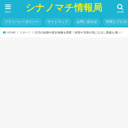
シナノマチ情報局
menu
search
プライバシーポリシー
サイトマップ
お問い合わせ
管理人プロフ
HOME
スポーツ
正代の結婚や彼女画像を調査！祖母や兄弟が気になるし親戚も凄い！