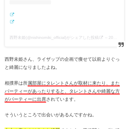
西野未姫(@nishinomiki_official)がシェアした投稿
–
2018年 9月月6日午前7時15分PDT
西野未姫さん、ライザップの企画で痩せて以前よりぐっ
と綺麗になりましたよね。
相撲界は所
属部屋にタレントさんが取材に来たり、また
パーティーがあったりすると、タレントさんや綺麗な方
がパーティーに出席
されています。
そういうところで出会いがあるんですかね。