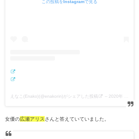
この投稿をInstagramで見る
えなこ(Enako)(@enakorin)がシェアした投稿
–
2020年 7月月18日午前12時39分PDT
女優の
広瀬アリス
さんと答えていていました。