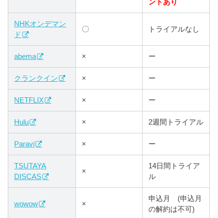
ントあり
NHKオンデマン
〇
トライアルなし
ド
abema
×
ー
クランクイン
×
ー
NETFLIX
×
ー
Hulu
×
2週間トライアル
Paravi
×
ー
TSUTAYA
14日間トライア
×
DISCAS
ル
申込月 (申込月
wowow
×
の解約は不可)