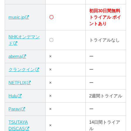
初回30日間無料
music.jp
〇
トライアル ポイ
ントあり
NHKオンデマン
〇
トライアルなし
ド
abema
×
ー
クランクイン
×
ー
NETFLIX
×
ー
Hulu
×
2週間トライアル
Paravi
×
ー
TSUTAYA
14日間トライア
×
DISCAS
ル