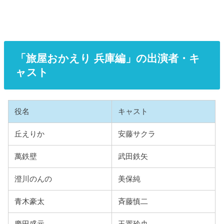
「旅屋おかえり 兵庫編」の出演者・キ
ャスト
役名
キャスト
丘えりか
安藤サクラ
萬鉄壁
武田鉄矢
澄川のんの
美保純
青木豪太
斉藤慎二
慶田盛元
玉置玲央