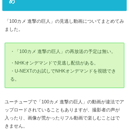
め
「100カメ 進撃の巨人」の見逃し動画についてまとめてみ
ました。
・「100カメ 進撃の巨人」の再放送の予定は無い。
・NHKオンデマンドで見逃し配信がある。
・U-NEXTのお試しでNHKオンデマンドを視聴でき
る。
ユーチューブで「100カメ 進撃の巨人」の動画が違法でア
ップロードされていることもありますが、撮影者の声が
入ったり、画像が荒かったりフル動画で楽しむことはで
きません。