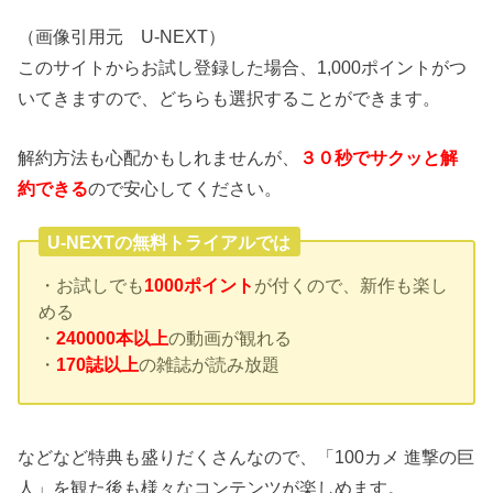
（画像引用元 U-NEXT）
このサイトからお試し登録した場合、1,000ポイントがつ
いてきますので、どちらも選択することができます。
解約方法も心配かもしれませんが、
３０秒でサクッと解
約できる
ので安心してください。
U-NEXTの無料トライアルでは
・お試しでも
1000ポイント
が付くので、新作も楽し
める
・
240000本以上
の動画が観れる
・
170誌以上
の雑誌が読み放題
などなど特典も盛りだくさんなので、「100カメ 進撃の巨
人」を観た後も様々なコンテンツが楽しめます。