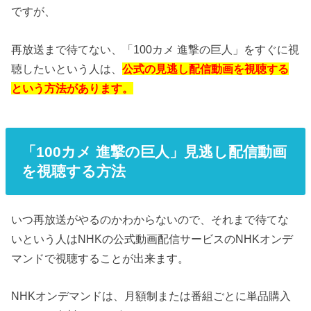
ですが、
再放送まで待てない、「100カメ 進撃の巨人」をすぐに視
聴したいという人は、
公式の見逃し配信動画を視聴する
という方法があります。
「100カメ 進撃の巨人」見逃し配信動画
を視聴する方法
いつ再放送がやるのかわからないので、それまで待てな
いという人はNHKの公式動画配信サービスのNHKオンデ
マンドで視聴することが出来ます。
NHKオンデマンドは、月額制または番組ごとに単品購入