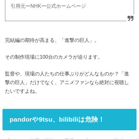
引用元ーNHKー公式ホームページ
完結編の期待が高まる、「進撃の巨人」。
その制作現場に100台のカメラが迫ります。
監督や、現場の人たちの仕事ぶりがどんなものか？「進
撃の巨人」だけでなく、アニメファンなら絶対に視聴し
たいですよね。
pandorや9tsu、bilibiliは危険！