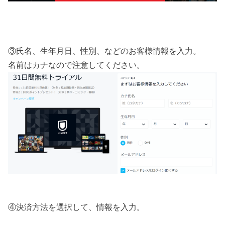
③氏名、生年月日、性別、などのお客様情報を入力。
名前はカナなので注意してください。
④決済方法を選択して、情報を入力。