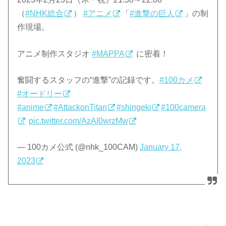
（
#NHK総合
）
#アニメ
「
#進撃の巨人
」の制
作現場。
アニメ制作スタジオ
#MAPPA
に密着！
奮闘するスタッフの“進撃”の記録です。
#100カメ
#オードリー
#anime
#AttackonTitan
#shingeki
#100camera
pic.twitter.com/AzAI0wrzMw
— 100カメ公式 (@nhk_100CAM)
January 17,
2023