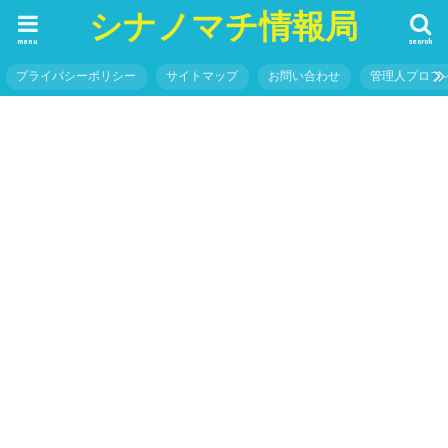
シナノマチ情報局
menu
search
プライバシーポリシー
サイトマップ
お問い合わせ
管理人プロフ