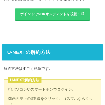
ポイントでNHKオンデマンドを視聴！
U-NEXTの解約方法
解約方法はすごく簡単です。
U-NEXT解約方法
①パソコンやスマートホンでログイン。
②画面左上の3本線をクリック。（スマホならタッ
プ）