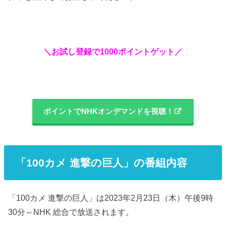
＼お試し登録で1000ポイントゲット／
ポイントでNHKオンデマンドを視聴！
「100カメ 進撃の巨人」の番組内容
「100カメ 進撃の巨人」は2023年2月23日（木）午後9時
30分～NHK 総合で放送されます。