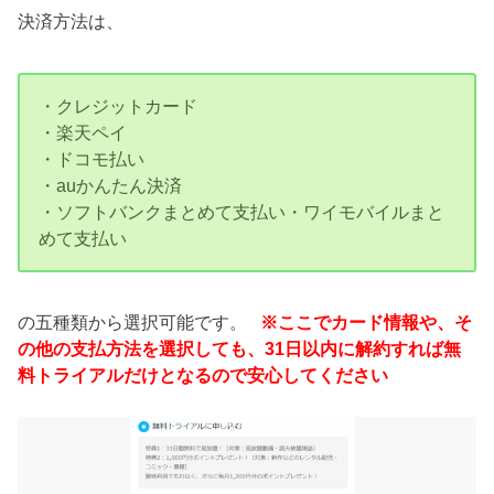
決済方法は、
・クレジットカード
・楽天ペイ
・ドコモ払い
・auかんたん決済
・ソフトバンクまとめて支払い・ワイモバイルまと
めて支払い
の五種類から選択可能です。
※ここでカード情報や、そ
の他の支払方法を選択しても、31日以内に解約すれば無
料トライアルだけとなるので安心してください