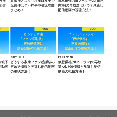
再放
貴賢神とスダリオ剛は双子で
日本最強の城スペシャル(瀬戸
配信
兄弟仲は？不祥事や引退理由
内海)の再放送はいつ？見逃し
まとめ！
配信動画の視聴方法！
D
VOD
VOD
2023.12.9
2023.12.10
(城下
どうする家康ファン感謝祭の
仮想儀礼(NHKドラマ)の再放
信動画
再放送情報と見逃し配信動画
送･地上波情報と見逃し配信
の視聴方法！
動画の視聴方法！