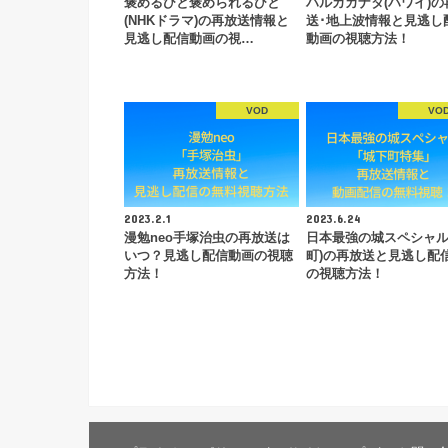
褒めるひと褒められるひと
ハルカカナタ(ハワイ)の
(NHKドラマ)の再放送情報と
送･地上波情報と見逃し
見逃し配信動画の視…
動画の視聴方法！
VOD
VO
2023.2.1
2023.6.24
漫勉neo手塚治虫の再放送は
日本最強の城スペシャル
いつ？見逃し配信動画の視聴
町)の再放送と見逃し配
方法！
の視聴方法！