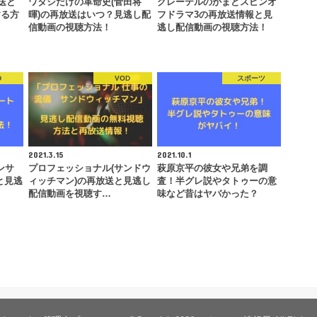
送と
ワタシだけの革命史(菅田将
グレーテルのかまどスピンオ
する方
暉)の再放送はいつ？見逃し配
フドラマ3の再放送情報と見
信動画の視聴方法！
逃し配信動画の視聴方法！
D
VOD
スポーツ
2021.3.15
2021.10.1
ンサ
プロフェッショナル(サンドウ
萩原京平の彼女や兄弟を調
と見逃
ィッチマン)の再放送と見逃し
査！半グレ説やタトゥーの意
配信動画を視聴す…
味など昔はヤバかった？