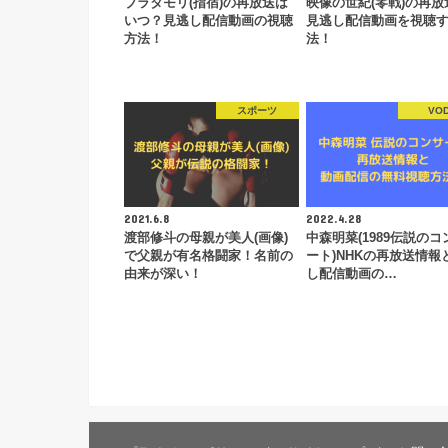
ブラタモリ(指宿)の再放送は
映像の世紀(零戦)の再放
いつ？見逃し配信動画の視聴
見逃し配信動画を視聴
方法！
法！
スポーツ
VO
2021.6.8
2022.4.28
渡部修斗の母親が美人(画像)
中森明菜(1989伝説のコ
で父親が有名格闘家！名前の
ート)NHKの再放送情報
由来が深い！
し配信動画の…