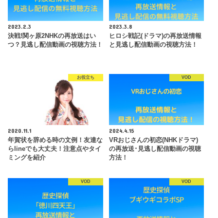
2023.2.3
2023.3.8
決戦!関ヶ原2NHKの再放送はい
ヒロシ戦記(ドラマ)の再放送情報
つ？見逃し配信動画の視聴方法！
と見逃し配信動画の視聴方法！
お役立ち
VOD
2020.11.1
2024.4.15
年賀状を辞める時の文例！友達な
VRおじさんの初恋(NHKドラマ)
らlineでも大丈夫！注意点やタイ
の再放送･見逃し配信動画の視聴
ミングを紹介
方法！
VOD
VOD