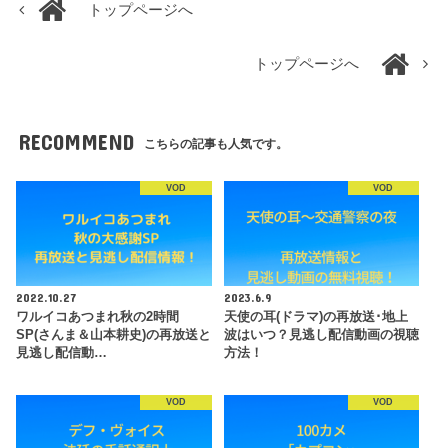
トップページへ
トップページへ
RECOMMEND
こちらの記事も人気です。
VOD
VOD
2022.10.27
2023.6.9
ワルイコあつまれ秋の2時間
天使の耳(ドラマ)の再放送･地上
SP(さんま＆山本耕史)の再放送と
波はいつ？見逃し配信動画の視聴
見逃し配信動…
方法！
VOD
VOD