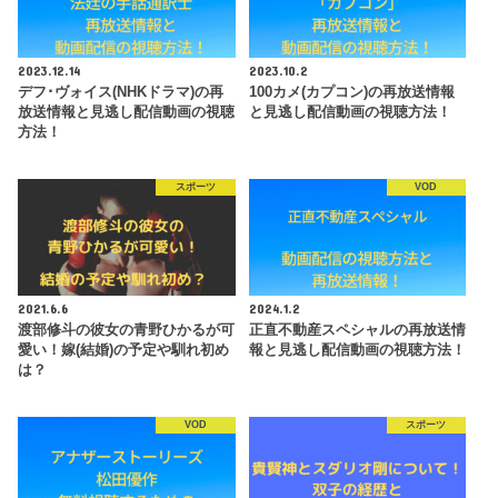
2023.12.14
2023.10.2
デフ･ヴォイス(NHKドラマ)の再
100カメ(カプコン)の再放送情報
放送情報と見逃し配信動画の視聴
と見逃し配信動画の視聴方法！
方法！
スポーツ
VOD
2021.6.6
2024.1.2
渡部修斗の彼女の青野ひかるが可
正直不動産スペシャルの再放送情
愛い！嫁(結婚)の予定や馴れ初め
報と見逃し配信動画の視聴方法！
は？
VOD
スポーツ