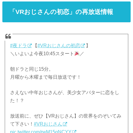
「VRおじさんの初恋」の再放送情報
#夜ドラ
【
#VRおじさんの初恋
】
＼いよいよ今夜10:45スタート
／
朝ドラと同じ15分。
月曜から木曜まで毎日放送です！
さえない中年おじさんが、美少女アバターに恋をし
た！？
放送前に、ぜひ【VRおじさん】の世界をのぞいてみ
て下さい！
#VRおじさん
pic.twitter.com/rwM15qNCYY