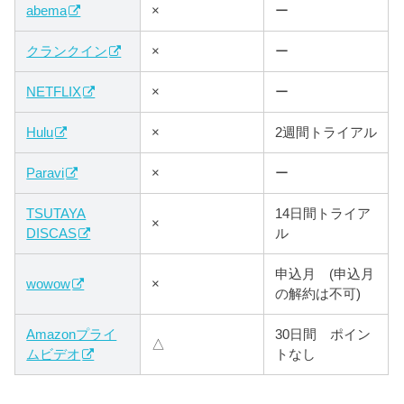
abema
×
ー
クランクイン
×
ー
NETFLIX
×
ー
Hulu
×
2週間トライアル
Paravi
×
ー
TSUTAYA
14日間トライア
×
DISCAS
ル
申込月 (申込月
wowow
×
の解約は不可)
Amazonプライ
30日間 ポイン
△
ムビデオ
トなし