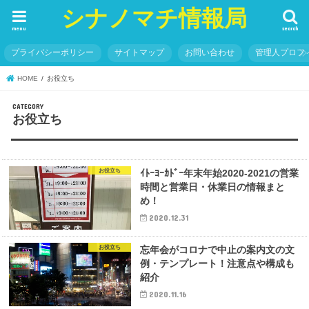
シナノマチ情報局
menu
search
プライバシーポリシー
サイトマップ
お問い合わせ
管理人プロフ
HOME
お役立ち
お役立ち
お役立ち
ｲﾄｰﾖｰｶﾄﾞｰ年末年始2020-2021の営業
時間と営業日・休業日の情報まと
め！
2020.12.31
お役立ち
忘年会がコロナで中止の案内文の文
例・テンプレート！注意点や構成も
紹介
2020.11.16